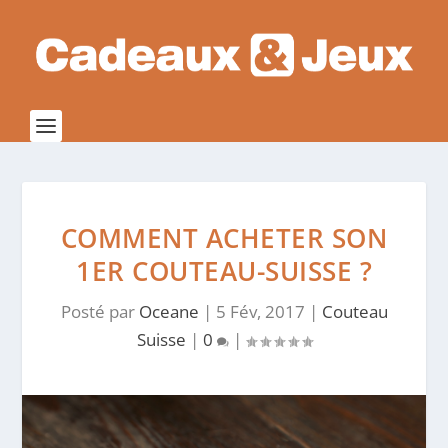
COMMENT ACHETER SON
1ER COUTEAU-SUISSE ?
Posté par
Oceane
|
5 Fév, 2017
|
Couteau
Suisse
|
0
|