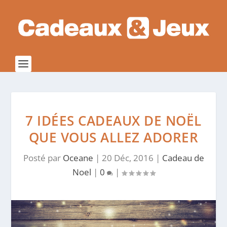
7 IDÉES CADEAUX DE NOËL
QUE VOUS ALLEZ ADORER
Posté par
Oceane
|
20 Déc, 2016
|
Cadeau de
Noel
|
0
|