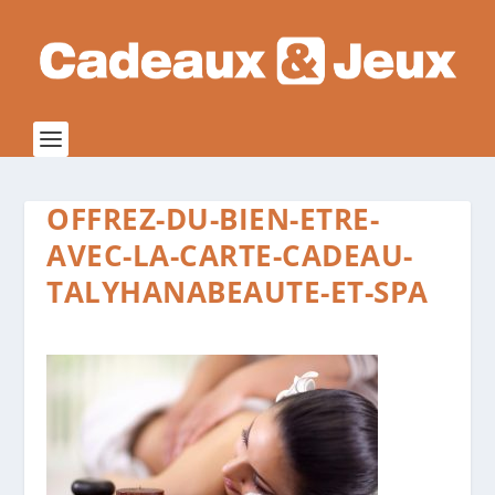
OFFREZ-DU-BIEN-ETRE-
AVEC-LA-CARTE-CADEAU-
TALYHANABEAUTE-ET-SPA